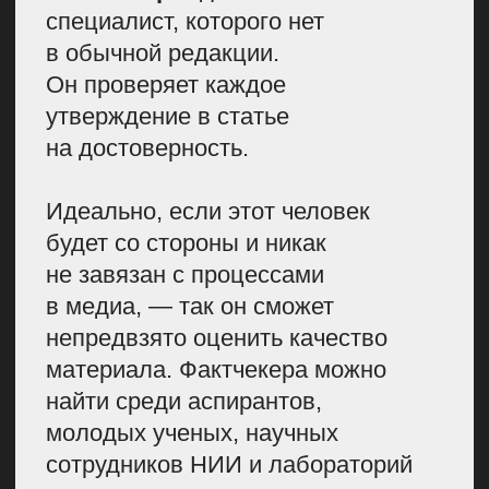
Так, на сайте «Купрум» есть раздел
«Справочник»
, где можно почитать
короткие заметки о лекарствах,
болезнях, еде, анализах
и обследованиях
Добавляйте опыт реальных людей.
Людям нравится читать о жизни
других. Например, настоящие
отзывы или лайфхаки человека
будут воспринимать лучше, чем
сухую инструкцию. Так человек
понимает, что в своей проблеме
он не один.
Например, как-то в Лайфхакере
опубликовали статью
«Как
медитация помогла побороть