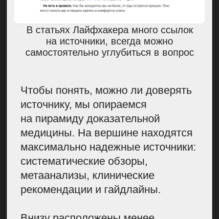
Российские читатели любят, когда
есть мнение человека в белом
халате. Для людей важно, чтобы
кто-то подтвердил написанное
в статье.
Материалы с комментариями
экспертов получают больше
доверия со стороны поисковых
систем.
Желание пациента.
Это играет
большую роль, потому что от этого
зависит, будет ли он следовать
рекомендациям. Мы только
дополнительно информируем
пациента, помогаем ему
с профилактикой и принятием
решения о том, как улучшить свое
качество жизни. Рассказываем,
с чего нужно начать, чтобы
не затянуть и не запустить болезнь.