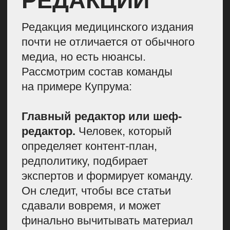
утверждение в статье
на достоверность.
Идеально, если этот человек
будет со стороны и никак
не завязан с процессами
в медиа, — так он сможет
непредвзято оценить качество
материала. Фактчекера можно
найти среди аспирантов,
молодых ученых, научных
сотрудников НИИ и лабораторий
или в редакциях научных
журналов.