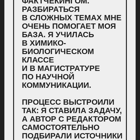
«Нужно ли брить попу и как это
правильно делать»
— 600 000
просмотров
«Как правильно вытирать
попу»
— 576 000 просмотров
«Есть ли польза для здоровья
от бани»
— 301 000 просмотров
«Для чего пьют статины
и правда ли они безопасны»
—
246 000 просмотров
Можно привлекать экспертов
и объяснять бытовые вопросы
с медицинской стороны. Например,
врач-ортопед доступно расскажет,
как неправильная поза
за ноутбуком на диване приводит
к хроническим болям в шее.