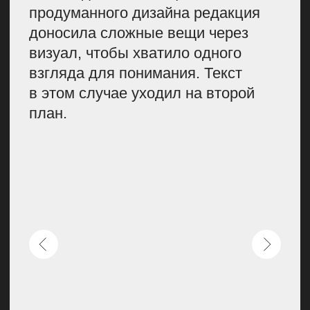
С БЛОГАМИ КЛИНИК
И ЛАБОРАТОРИЙ.
В ЛАЙФХАКЕРЕ
Я СТОЛКНУЛАСЬ С ТЕМ,
ЧТО ТЕКСТ НУЖНО
ПРОРАБАТЫВАТЬ
НА УРОВНЕ
ЗАГОЛОВКОВ.
НАПРИМЕР, ЕСЛИ
ПРОСТО НАПИСАТЬ ПРО
ИБУПРОФЕН,
ВЫ УТОНЕТЕ
В КОНТЕНТЕ АПТЕЧНЫХ
БЛОГОВ. НО ЕСЛИ
ПОСМОТРЕТЬ С ДРУГОЙ
СТОРОНЫ
И ПРОРАБОТАТЬ
ЗАГОЛОВОК «КОМУ
И ЗАЧЕМ НУЖНО ПИТЬ
ИБУПРОФЕН», СТАТЬЯ
ПОПАДЕТ
В ИНФОРМАЦИОННЫЙ