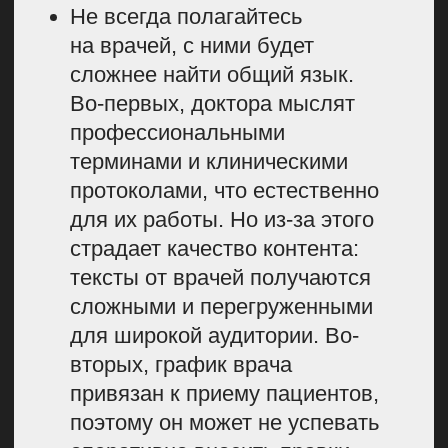
КАК
МЕДИЦИНСКИМ
ИЗДАНИЯМ
ПОЛУЧАТЬ
ТРАФИК
Сегодня с трафиком медицинского
контента сложно: алгоритмы
поисковиков постоянно меняются.
Google все жестче отслеживает
качество материала в медицинских
изданиях. Появились нейросети,
которые выдают ссылки
на рандомные статьи, но все они
обычно из блогов клиник
и лабораторий. Поэтому, если у вас
медиа, за своего читателя нужно
побороться.