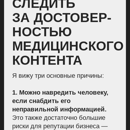
недостоверную информацию и без
ссылок на доказательства,
он лишится читателей.
Например, в Лайфхакере мы подробно
разбирали, какие
обследования
нужно
проходить мужчинам. Каждый тезис
подкреплен ссылкой на исследования
3. Появились негласные
стандарты текстов.
В медицинском контенте высокая