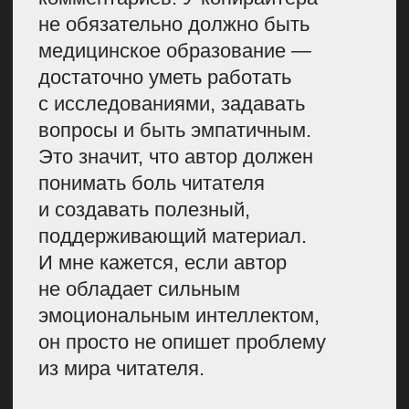
И ЭКСПЕРТОВ.
Я НЕ ВМЕШИВАЛАСЬ
В ПРОЦЕСС СОЗДАНИЯ
СТАТЬИ, ПОЭТОМУ
ПОЛУЧАЛОСЬ
НЕПРЕДВЗЯТО
ПРОВЕРЯТЬ ТЕКСТ.
Иллюстратор или дизайнер.
Медицинские тексты здорово
дополнять иллюстрациями, потому
что они упрощают текст и делают
его более легким для восприятия.
Например, в «Трудовой обороне»
дизайнер разрабатывал плакаты
по охране труда и здоровья
на заводах. С помощью
продуманного дизайна редакция
доносила сложные вещи через
визуал, чтобы хватило одного
взгляда для понимания. Текст
в этом случае уходил на второй
план.