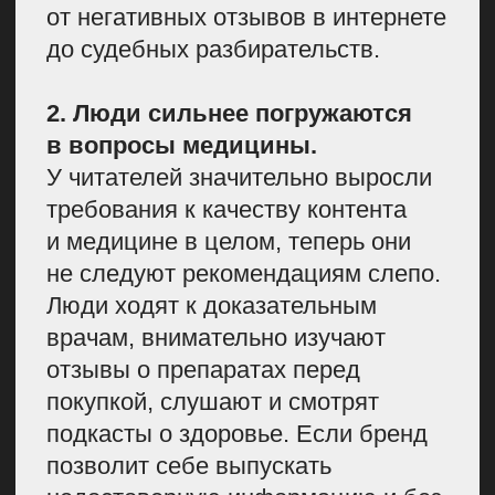
конкуренция, особенно со стороны
блогов клиник и лабораторий.
Без качественного контента
медицинским медиа не выдержать
конкуренции.
ЧТО НУЖНО
ДЛЯ ХОРОШЕГО
МЕДИЦИНСКОГО
КОНТЕНТА
Я сформировала свой подход
к качеству медицинских текстов
на основе триады докмеда:
достоверные источники, опыт
врача и желание пациента.