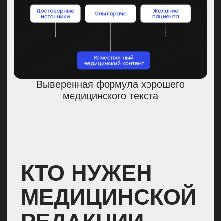
вторых, график врача
привязан к приему пациентов,
поэтому он может не успевать
оперативно вносить правки,
согласовывать материалы
или соблюдать дедлайны —
это увеличивает нагрузку
на редакцию.
Да, есть отдельная категория
«звездочек» среди докторов,
которые ведут личные блоги
и зарабатывают на рекламе
своих услуг. Маловероятно, что
финансовая сторона
замотивирует такого
специалиста писать для медиа.
Фактчекер.
Единственный
специалист, которого нет
в обычной редакции.
Он проверяет каждое