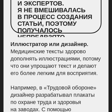
ЭТО ОСНОВА,
НО ОБ ЭТОМ СТОИТ
ПОМНИТЬ: ДЕЙСТВУЙТЕ
ГРАМОТНО С ТОЧКИ
ЗРЕНИЯ SEO. МОЖНО
ОБРАТИТЬСЯ ОДИН РАЗ
К ХОРОШЕМУ SEO-
СПЕЦИАЛИСТУ, ЧТОБЫ
СОБРАТЬ СЕМАНТИКУ
И СПИСОК ТЕМ,
НА КОТОРЫЕ ВАМ
НУЖНО ПИСАТЬ. ЕСЛИ
ЭТОГО НЕ СДЕЛАТЬ,
ВЫ МОЖЕТЕ
РАНЖИРОВАТЬСЯ
ПО КОММЕРЧЕСКИМ
ЗАПРОСАМ
И КОНКУРИРОВАТЬ