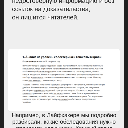
Достоверные источники.
Мы
всегда подкрепляем
свои слова
ссылками и проверяем каждую
рекомендацию с точки зрения
научных данных. Например, если
пишем о том, что у детей
с дислексией повышен риск
развития СДВГ, обязательно
ссылаемся на научные ресурсы,
где есть информация
о проводимых исследованиях.
В статьях Лайфхакера много ссылок
на источники, всегда можно