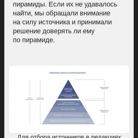
медиа, но есть нюансы.
Рассмотрим состав команды
на примере Купрума:
Главный редактор или шеф-
редактор.
Человек, который
определяет контент-план,
редполитику, подбирает
экспертов и формирует команду.
Он следит, чтобы все статьи
сдавали вовремя, и может
финально вычитывать материал
перед публикацией. Также
главный редактор отвечает
за качество контента и понимает
все нюансы медицинской
сферы.
Редактор.
Работает в связке
с автором. Вычитывает
материал, проверяет структуру