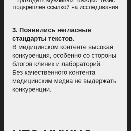
самостоятельно углубиться в вопрос
Чтобы понять, можно ли доверять
источнику, мы опираемся
на пирамиду доказательной
медицины. На вершине находятся
максимально надежные источники:
систематические обзоры,
метаанализы, клинические
рекомендации и гайдлайны.
Внизу расположены менее
надежные: лабораторные
исследования, экспертные мнения
и отчеты по случаю.
Примечательно, что даже опытный
врач высказывает лишь личное
мнение. В науке это слабый
аргумент, потому что основан
на случаях из практики одного
человека, а не на масштабных