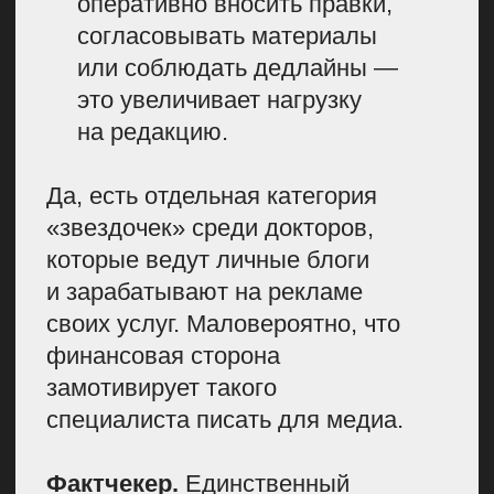
Несмотря на сложности, еще
остались приемы, которые помогут
развивать журнал:
Экспериментируйте.
Ищите темы,
которые будут помогать читателям
быстро решать проблемы.
Например, пишите короткие
выжимки медицинских фактов,
вроде «В каких продуктах
содержится железо». Такой контент
дает хороший трафик, так как
закрывает частые вопросы
аудитории.