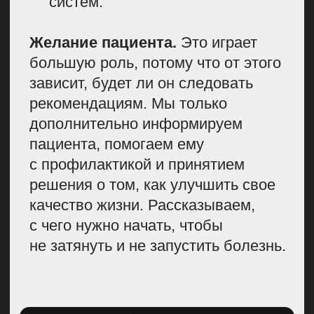
им проще разобраться, как
протекают разные болезни,
и они умеют ориентироваться
в научных журналах, статьях
и источниках. Эти навыки
значительно облегчают жизнь
на старте работы
в медицинском медиа.
Не всегда полагайтесь
на врачей, с ними будет
сложнее найти общий язык.
Во-первых, доктора мыслят
профессиональными
терминами и клиническими
протоколами, что естественно
для их работы. Но из-за этого
страдает качество контента:
тексты от врачей получаются
сложными и перегруженными
для широкой аудитории. Во-