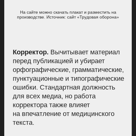
ЗАПРОС.
СОВЕТЫ
На сайте можно скачать плакат и разместить на
производстве. Источник: сайт «Трудовая оборона»
ГЛАВНЫМ
РЕДАКТОРАМ
МЕДИЦИНСКИХ
ИЗДАНИЙ
Мне кажется, что в современном
мире на медицинские медиа легла
особая ответственность перед
людьми. Нужно помогать
ориентироваться во всем, что
касается здоровья. Писать о том,
как можно защитить себя и не дать
быть обманутым.
Пишите о профилактических
мерах.
В сознании людей меняется
понимание о здоровье. Раньше