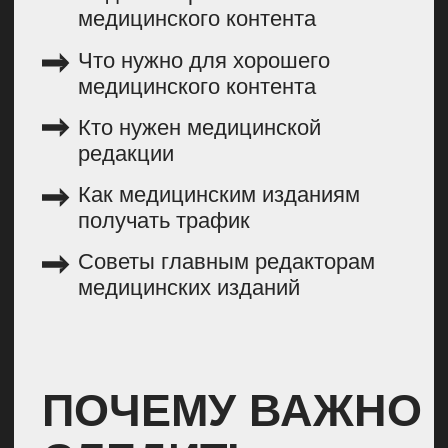
1. Можно навредить человеку,
если снабдить его
неправильной информацией.
Это также достаточно большие
риски для репутации бизнеса —
от негативных отзывов в интернете
до судебных разбирательств.
2. Люди сильнее погружаются
в вопросы медицины.
У читателей значительно выросли
требования к качеству контента
и медицине в целом, теперь они
не следуют рекомендациям слепо.
Люди ходят к доказательным
врачам, внимательно изучают
отзывы о препаратах перед
покупкой, слушают и смотрят
подкасты о здоровье. Если бренд
позволит себе выпускать