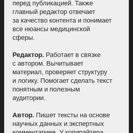
БЫВАЮТ ИСКЛЮЧЕНИЯ:
НАПРИМЕР,
В ЛАЙФХАКЕРЕ Я БЫЛА
ШЕФ-РЕДАКТОРОМ
И ЗАНИМАЛАСЬ
ФАКТЧЕКИНГОМ.
РАЗБИРАТЬСЯ
В СЛОЖНЫХ ТЕМАХ МНЕ
ОЧЕНЬ ПОМОГАЕТ МОЯ
БАЗА. Я УЧИЛАСЬ
В ХИМИКО-
БИОЛОГИЧЕСКОМ
КЛАССЕ
И В МАГИСТРАТУРЕ
ПО НАУЧНОЙ
КОММУНИКАЦИИ.
ПРОЦЕСС ВЫСТРОИЛИ
ТАК: Я СТАВИЛА ЗАДАЧУ,
А АВТОР С РЕДАКТОРОМ
САМОСТОЯТЕЛЬНО
ПОДБИРАЛИ ИСТОЧНИКИ