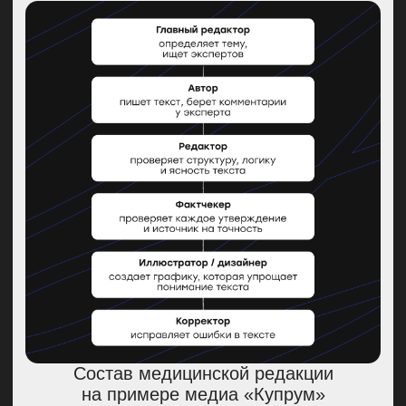
проблему лечили, а сегодня уже
актуально проводить профилактику,
чтобы избежать последствий.
Например, напоминайте о важности
тех же прививок.
Расширяйте рубрики.
Это могут
быть экспертные статьи
на пикантные вопросы, которые
человек обычно стесняется
спросить лично у врача. Или гайды,
в которых будете писать
о препаратах-аналогах за границей,
если в отпуске столкнулись
с болезнью. В какой-то момент
такой контент может сильно
увеличить трафик.
Обновляйте список источников.
Большинство источников
по доказательной медицине