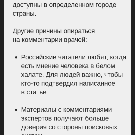
Мои советы, как выбирать
авторов для медицинской
редакции:
Обучайте авторов
самостоятельно. Если
человеку интересно писать
и глубоко копать в научной
теме — это идеальное
попадание. Его будет проще
ввести в тему медицинских
текстов, заточить под себя
и научить работать
с источниками.
Ищите людей по факультетам
биологии и химии. Там обычно
можно найти ребят, которые
хорошо ориентируются
в анатомии и физиологии. Они
понимают, как работает
человеческий организм,