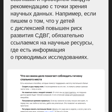
Купрума и Лайфхакера используют
пирамиду доказательной медицины.
Источник: сайт Купрума
Опыт конкретного врача
в конкретной медицинской
системе.
Исследования
и протоколы описывают идеальные
условия лечения, но только
практикующий врач знает, что
происходит в сфере
здравоохранения именно сейчас.
Например, что делать, если нужное
лекарство перестали завозить
в страну, или какие методы лечения
доступны в определенном городе
страны.
Другие причины опираться
на комментарии врачей: