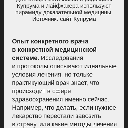
и логику. Помогает сделать текст
понятным и полезным
аудитории.
Автор.
Пишет тексты на основе
научных данных и экспертных
комментариев. У копирайтера
не обязательно должно быть
медицинское образование —
достаточно уметь работать
с исследованиями, задавать
вопросы и быть эмпатичным.
Это значит, что автор должен
понимать боль читателя
и создавать полезный,
поддерживающий материал.
И мне кажется, если автор
не обладает сильным
эмоциональным интеллектом,
он просто не опишет проблему
из мира читателя.