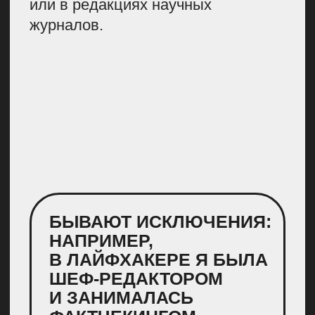
бессонницу и начать нормально
спать»
, и она быстро завирусилась.
Хотя до этого были материалы
на тему сна, даже с комментариями
сомнолога, но ни одна такая работа
не стала сильно популярной.
Обновляйте старые статьи. Если
вышли новые исследования,
обновите материал. Алгоритмы
и асессоры поисковиков увидят, что
у вас актуальная информация,
и поднимут статью в выдаче.
Пишите о бытовом здоровье.
Статьи про уход за кожей и личную
гигиену могут приносить сотни
тысяч просмотров. Эти вопросы
волнуют и касаются абсолютно
каждого. Например, в Купруме
выходит много такого материала: