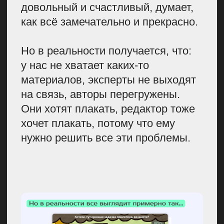
форматы и уже исходя из этого
планируем, что будем
выпускать.
Рынок B2B, боли и запросы
целевой аудитории, что
пишут конкуренты.
Причем
здесь тоже важно относиться
с умом: что-то мы можем у них
взять, а что-то мы категорически
брать не будем.