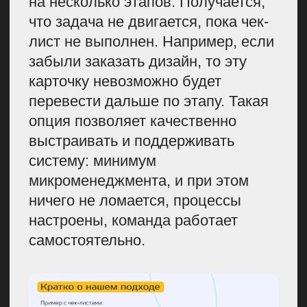
возможность даем, потому что они
будут быстрее готовы давать
информацию, чем кто-то еще, они
в этом заинтересованы.
Внутренние эксперты
Про внутренних экспертов более-
менее всё понятно. Но я бы
отметила такой момент, что
в любой компании среди экспертов
есть ребята, которые хотят быть
звездочками. Они хотят, чтобы
на них посмотрели, готовы
медийно продвигаться. И таким
сотрудникам нужно давать эту
возможность, в том числе через
материал это делать. Они готовы
быстро выдавать информацию,
несмотря на свою загруженность