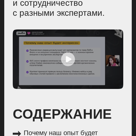
работает на самом деле
Как мы выстроили процессы
в Kaiten
ПОЧЕМУ НАШ
ОПЫТ БУДЕТ
ИНТЕРЕСЕН
Мы выпускаем ежемесячно
порядка 30 материалов
на разных площадках.
Это
в основном лонгриды, часть
из них — с комментариями
внешних и внутренних
экспертов.
60% трафика мы привлекаем