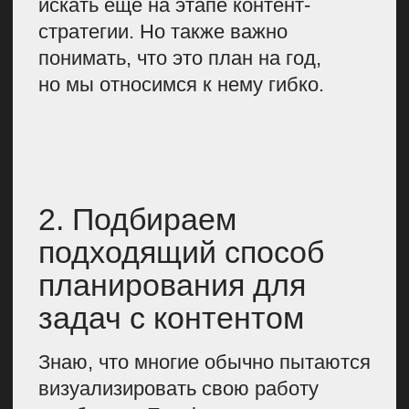
происходит в компании,
в редакции. Причем отдельное
пространство у нас есть также
и для внешних площадок. Можно
зайти в карточку, и там будет вся
информация о задаче и процессе:
указаны участники, ответственные,
авторы, сроки, метки. В метках
удобно, например, указать сайт
для публикации — Хабр, vc.ru или
что-то еще. Благодаря этому
можно понять соотношение
материалов на каждой
из площадок.
Если у нас возникает какая-то
проблема в выпуске контента и она
повторяется регулярно, это
не какой-то единичный момент,
то мы просто меняем подход.
Например, так у нас было