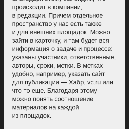
Поэтому я считаю, что такое
буферное планирование должно
занимать хотя бы 20% контент-
плана. Некоторые могут сказать:
если ничего не написали в этом
месяце срочного, то, значит, 20%
тем не использовано. Но в этом
на самом деле нет ничего
страшного. По моему опыту
и опыту моих коллег, лучше
сделать так, потому что всегда
приходит условный маркетинг
и говорит: «А давайте что-нибудь
прикольное сделаем?» — и вы
к этому прикольному готовы.
4 . Стараемся
совладать
с экспертами