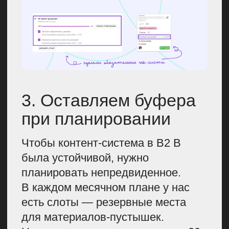
на работе. Важно таких звездочек
примечать.
Можно даже сделать опрос
в компании, кто хочет участвовать
в продвижении личного бренда
с помощью статей. Допустим,
вы предложите какие-то темы,
а они дадут комментарий или сами
напишут. Это тоже можно добавить
себе при планировании контент-
плана.
Как эффективно найти эксперта: