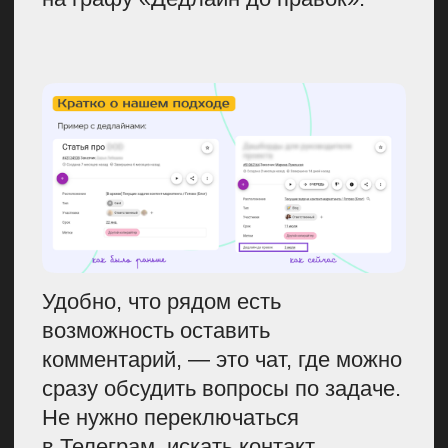
внешних и внутренних экспертов.
Но когда вы ищете экспертов,
то можно еще вспомнить про
партнеров. У нас, например, есть
ребята из компаний, которые
не связаны с нашей темой
напрямую. Они рассказывают тоже
про Agile, про планирование, про
то, как приходить к каким-то
устойчивым системам, но при этом
они не продвигают никакой
продукт, никакого таскменеджера
и так далее.
Мы с ними запартнерились, они
дают нам комментарии
на постоянной основе. Это очень
круто, потому что они сами этого
хотят ради упоминания, ради
обмена аудиторией. Получается
такой взаимовыгодный коллаб.