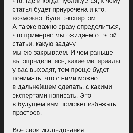
статей, а Аня две статьи, значит,
нужно загрузить больше Аню.
Но в этот момент
мы не учитываем, что у Ани
могут быть какие-то особенные
сложные статьи или у нее
работа с экспертами, и она
ходит на интервью. Нет
полноценной картины
по задачам.
Нет возможности прикрепить
всю информацию по задаче
и ее дополнительно
прокомментировать. Всегда
лучше сразу пообщаться внутри
и обсудить какие-то ключевые
моменты. Поэтому у нас вся
работа происходит в Kaiten,
мы работаем по Kanban-методу.
Все наверняка знакомы