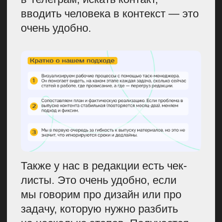
Бывает такое, что просто классный
автор ведет телеграм-канал, у него
активная аудитория, и самое
простое, что мы можем сделать, —
это вместе написать хорошую
статью, предложить список тем
ребятам, с которыми бы хотели
заколлабиться.
Также у нас есть эксперты,
которые не из нашей компании,
но они всегда рады писать для нас
какие-то статьи. У нас с ними два
варианта сотрудничества:
бесплатно, за упоминание;
комментарий за оплату.
Об этом нужно договориться
заранее. У нас есть несколько
ребят, которые хотят высказаться
у нас на площадке, и мы им эту