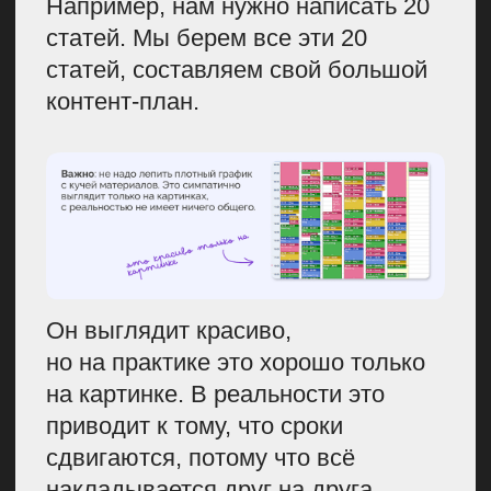
Ведем реестр по темам.
Для
этого добавляем контакты всех
просто знакомых, ребят,
которые могут подойти,
у которых есть экспертиза. Это
могут быть коллеги из других
компаний или люди, с которыми
мы встречаемся
на конференциях.
На этапе контент-плана сразу
определяем, к каким
экспертам можем обратиться
за комментарием.
Никогда это
не должен быть один эксперт,
даже не два, а лучше три-
четыре.
Чем больше потенциальных
экспертов, тем лучше.
Потому