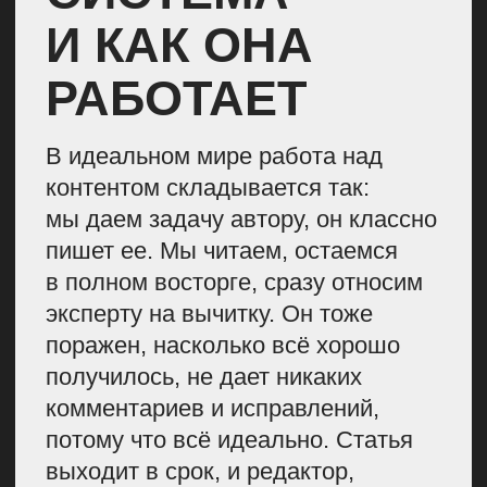
1. Строим годовую
стратегию контента
и собираем контент-
план
Важно понимать, что контент-
маркетинг не существует
в вакууме, поэтому мы учитываем:
Цели бизнеса:
зачем компании
контент и какими форматами
этих целей можно достичь
в этом году. Например, к нам
приходит вышестоящий
сотрудник, говорит о том, что
нам нужно заработать 100
миллионов в этом году,
и мы вместе думаем: а как
можем помочь компании это
сделать? Анализируем
инструменты, придумываем