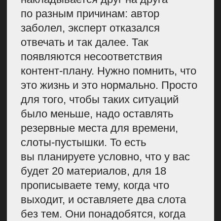
что, если даже все пять человек
внезапно захотят ответить
и смогут это сделать, у вас
будет интересная
разнообразная статья с,
возможно, разными мнениями.
А если ответит один из пяти,
то будет хотя бы один. Но чаще
всего бывает, что соглашаются
многие, а в процессе выяснится,
что кто-то слишком занят или,
наоборот, уехал в отпуск. Из-за
этого вы не можете выпустить
статью. Сидеть и ждать
эксперта — ошибка. Поэтому
всегда закладывайте несколько
спикеров на материал.
Приоритизация
материалов