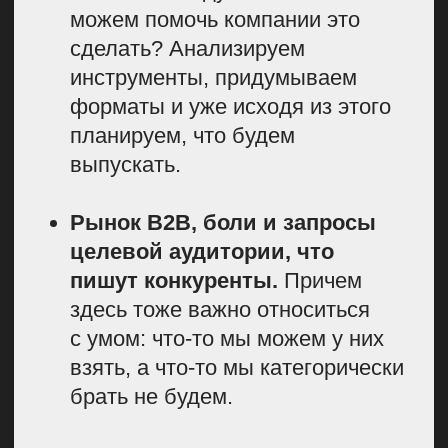
2. Подбираем
подходящий способ
планирования для
задач с контентом
Знаю, что многие обычно пытаются
визуализировать свою работу
в таблицах Excel, и круто, если
хотя бы это есть. Это хороший
инструмент на старте, особенно
когда у вас немного людей.
Вы можете там поместить все
темы, которые были в контент-
плане, можете отследить, кто
пишет, когда дедлайн задачи, какой
фактический срок исполнения,
но часто этого бывает
недостаточно.
Что не так с таблицами: