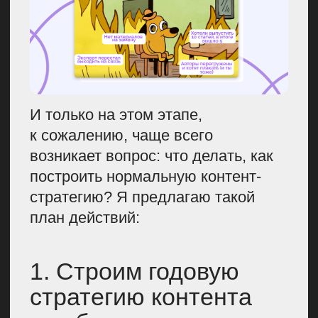
После анализа собираем темник
и определяем форматы/рубрики.
Причем это не просто сборник
SEO-тем, а инструмент реализации
контент-стратегии, где написано,
что, где и когда публикуется, к чему
статья будет приурочена и кто,
возможно, будет экспертом.
А также важно сразу определиться,
что примерно мы ожидаем от этой
статьи, какую задачу
мы ею закрываем. И чем раньше
вы определитесь, какие материалы
у вас выходят, тем проще будет
понимать, что с ними можно
в дальнейшем сделать, с какими
экспертами написать. Это
в будущем вам поможет избежать
простоев.
Все свои исследования