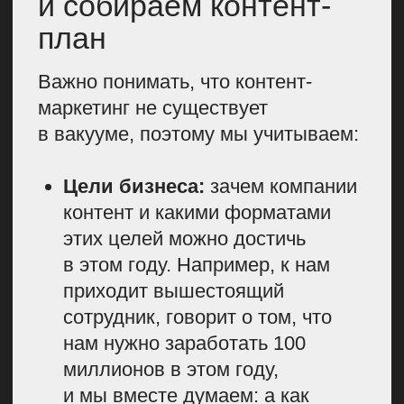
мы оформляем в презентацию
с выводами и конкретными
шагами. Как мы будем приходить
к этой цели через контент, какими
форматами будем добиваться
выполнения всех этих задач.
Благодаря такому первичному
анализу становится сразу понятно,
где наша точка, А и точка Б, как
к ней прийти. Поэтому, если у вас
в работе что-то не идет
с процессами и вам приходится
выдумывать, о чем писать, что
сделать, как и зачем это
выпускать, значит, проблему нужно
искать еще на этапе контент-
стратегии. Но также важно
понимать, что это план на год,
но мы относимся к нему гибко.