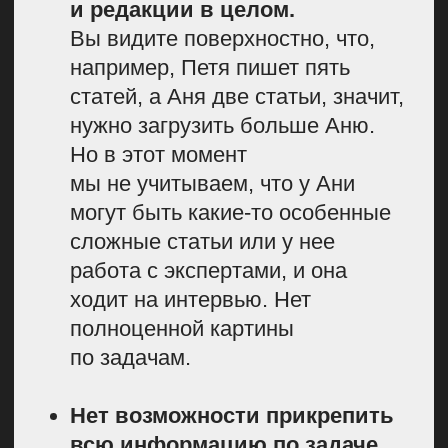
карточку невозможно будет
перевести дальше по этапу. Такая
опция позволяет качественно
выстраивать и поддерживать
систему: минимум
микроменеджмента, и при этом
ничего не ломается, процессы
настроены, команда работает
самостоятельно.
3. Оставляем буфера
при планировании