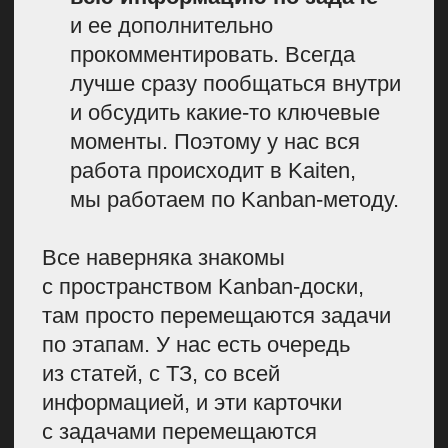
Чтобы контент-система в В2 В
была устойчивой, нужно
планировать непредвиденное.
В каждом месячном плане у нас
есть слоты — резервные места
для материалов-пустышек.
Например, нам нужно написать 20
статей. Мы берем все эти 20
статей, составляем свой большой
контент-план.
Он выглядит красиво,
но на практике это хорошо только
на картинке. В реальности это
приводит к тому, что сроки
сдвигаются, потому что всё
накладывается друг на друга