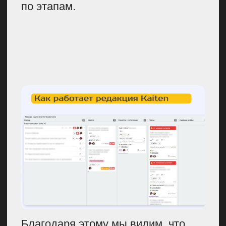
по разным причинам: автор
заболел, эксперт отказался
отвечать и так далее. Так
появляются несоответствия
контент-плану. Нужно помнить, что
это жизнь и это нормально. Просто
для того, чтобы таких ситуаций
было меньше, надо оставлять
резервные места для времени,
слоты-пустышки. То есть
вы планируете условно, что у вас
будет 20 материалов, для 18
прописываете тему, когда что
выходит, и оставляете два слота
без тем. Они понадобятся, когда
у вас что-то внезапно появится,
но вы будете к этому готовы,
потому что планировали
непредвиденное. Так у вас
создается временной резерв
и резерв по силам.