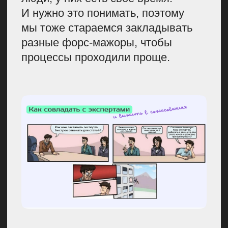
Диверсификация сил
помогает понять, куда нужно
направить внимание.
Гораздо
проще распределить авторов
по конкретным задачам и знать,
кто за что отвечает.
Самые сложные темы всегда
забирают штатные авторы.
Обычно это материалы, которые
требуют работы с экспертами,
проведения интервью, глубокого
погружения в продукт.
Остальное распределяется
между фрилансерами
и агентством.