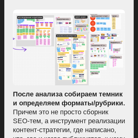
Мало инструментов для
отслеживания статуса задач.
У вас не будет понимания,
на каком этапе работа на самом
деле сейчас происходит. Вам
нужно тратить время на то,
чтобы вникать в каждую статью,
переспрашивать и ходить
по личкам, спрашивать: «А что
случилось, почему не написал?»
Это будет лишняя трата
времени, и это мешает
выстроить полноценную
систему.
Нет информации
о загруженности авторов
и редакции в целом.
Вы видите поверхностно, что,
например, Петя пишет пять