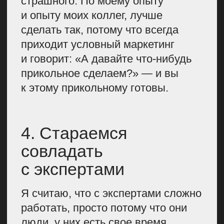
КАК МЫ
ВЫСТРОИЛИ
ПРОЦЕССЫ
В KAITEN
У нас в компании работает такая
система:
Мы используем смешанную
модель:
часть материалов
делаем внутренней командой,
часть отдаем внешним авторам.
У нас есть внутренняя редакция,
у нас есть внешние
копирайтеры, у нас есть
агентство. Это примерно 50% —
штатные силы, 30% —
фрилансеры, 20% — агентство.