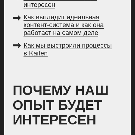
именно за счет контент-
каналов — ч
ерез блог и через
внешние площадки. У нас
ежемесячно блог собирает
больше 150 тысяч органических
посетителей.
Блог приносит прямую пользу
бизнесу.
Именно наши кейсы
и ряд других статей привлекают
многомиллионные сделки
и крупные компании.
КАК ВЫГЛЯДИТ
ИДЕАЛЬНАЯ
КОНТЕНТ-
СИСТЕМА