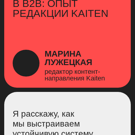
ЛУЖЕЦКАЯ
редактор контент-
направления Kaiten
Я расскажу, как
мы выстраиваем
устойчивую систему
контента в B2B. Но,
по моему мнению, этот
опыт универсален для
любого направления.
Потому что мы обсудим:
с чего начинается работа
над контент-системой,
какой подход
к планированию контента
стоит выбрать, что такое