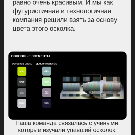
И ОТНОШЕНИЕ У НАС
К ГОСТЯМ БОРТА,
ТАКОЕ ЖЕ, КАК
И К СЕБЕ.
Слоган для новой рекламной
кампании выбрали
соответствующий: «Твое небо, твой
выбор».
После утверждения идеи
с видеороликами, я, как творческий
человек, искала вдохновение
на разных площадках, в том числе
и в кино. Так, после просмотра
фильма «Пророк», настолько
впечатлилась, что поняла: хочу
работать именно с режиссером этой
киноленты. У меня есть бэкграунд
в киноиндустрии, я была
продюсером, поэтому по фильму
«Пророк» поняла, что во-первых его