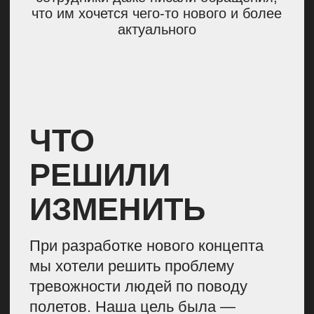
Обновили брендбук
Бренд 2025 года несет другие
смыслы: он интеллектуальный,
изысканный, персональный.
Компаниями-примерами для нас
стали Apple и Tesla. Нам
нравится их минимализм,
технологичность
и премиальность.
Новый брендбук компании транслирует