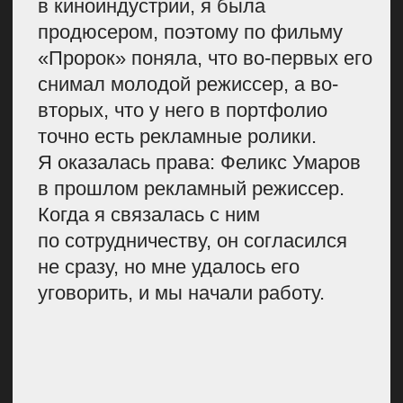
мы запустили рубрику
«Капитан
отвечает». Это
серия
видеороликов в соцсетях,
в которой реальные пилоты S7
отвечали на каверзные вопросы
от аудитории.
Кто-то из пилотов был очень
серьезным, сконцентрированным, кто-
то отвечал на все с юмором. В этом
и был смысл — показать пилотов как
людей, а не только как
профессионалов