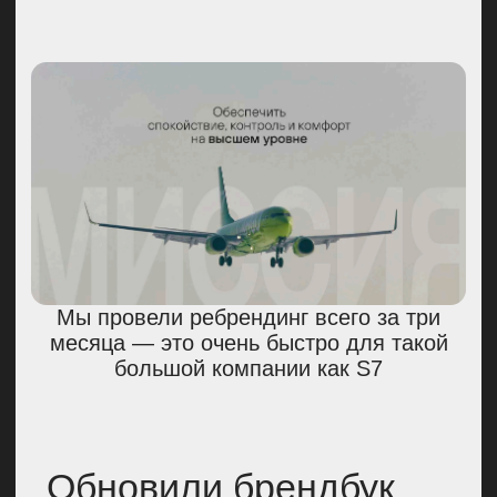
Наша команда связалась с учеными,
которые изучали упавший осколок,
попросили отправить нам фотографии
объекта. Так, мы получили 8 основных
цветов нового брендбука компании
Также мы обновили логотип S7.
Компания намеренно отказалась
от ассоциаций с голубым небом,
потому что многие работают
именно с ним, и никак
не выделяются. Мы сделали
ставку на рассветное и закатное
небо.