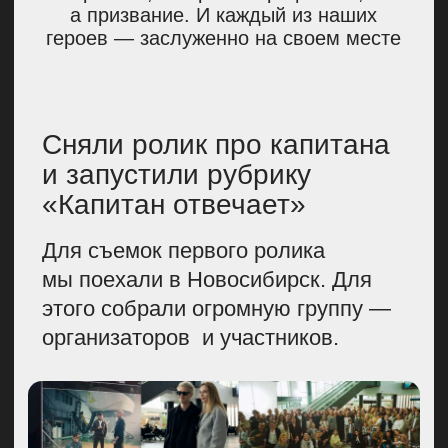
По задумке самолет должен
приехать на ТО, так же как болиды
на пит-стоп. В нашем ролике
самолет заезжает, его быстро
обслуживают и обратно
отправляют в полет.
Новая униформа понравилась команде
и теперь они работают в ней
После съемок имиджевого ролика,
мы также организовали серию
интеграций в топ-СМИ с участием
героев — наших авиамехаников.