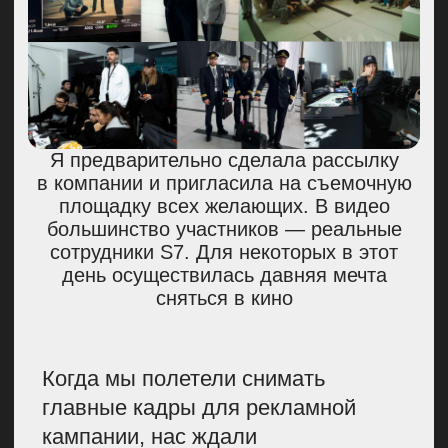
А в соцсетях выпустили серию
ASMR-роликов со звуками
технического обслуживания
самолетов.
Рекламная кампания про наших
механиков понравилась руководству
и аудитории. Ролики хорошо
разлетелись
Сняли танцующих
бортпроводников
и прогулялись