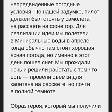
по Патрикам
До ребрендинга многие сотрудники
мне писали, что им хочется более
современной и удобной формы.
Поменять форму для
бортпроводников мы решили еще
в начале 25-го года, потому что
понимали: она устарела.
Бортпроводник — это
не официант в небе, как
некоторые могут подумать. Это
человек, который в самый