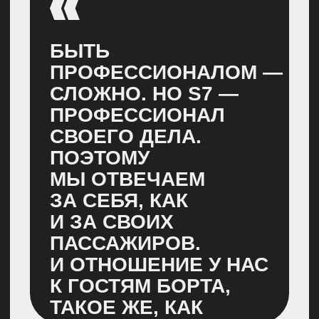
в компании и пригласила на съемочную
площадку всех желающих. В видео
большинство участников — реальные
сотрудники S7. Для некоторых в этот
день осуществилась давняя мечта
сняться в кино
Когда мы полетели снимать
главные кадры для рекламной
кампании, нас ждали
непредвиденные погодные
условия. По нашей задумке, пилот
должен был стоять у самолета
на рассвете на фоне гор. Для
реализации идеи мы полетели
в Миниральные воды в апреле,
когда обычно там стоит хорошая
ясная погода, но именно в этот
день пошел снег. Мы прождали
ночь и решили работать с тем что
есть — провели съемки для
капитана на рассвете, но почти