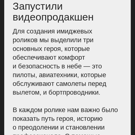
На аккаунт S7 подписано огромное
количество фанатов авиации,
людей, которые боятся летать,
и они, в такой живой и интересной
форме, получили ответы на свои
вопросы.
Следующий этап — это
подготовка обложек в топ-СМИ
с участием наших капитанов.
В них также участвовали
действующие сотрудники S7.
С помощью СМИ мы раскрывали
героев, как профессионалов своего
дела и людей, с некоторыми
пилотами, мы даже организовали
интервью.