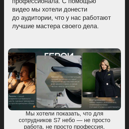
Пилоты с радостью откликались на такую
активность. Так, они попали на обложки
Ведомостей, Коммерсанта и Правил
жизни от Форбс
Подготовили ролик про
авиатехника и ASMR-видео
с ремонтом самолетов
Вторым героем ролика был
авиатехник. И в нем мы тоже
пригласили поучаствовать
реальных авиатехников S7.
До начала съемок мы перешили
для них форму, референсом
которой стала форма пилотов
Формулы-1.