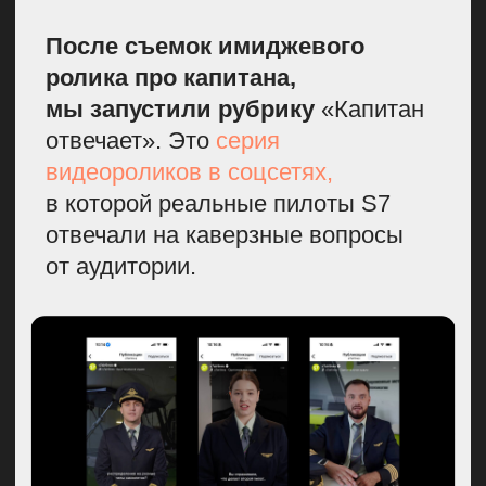
После выхода ролика многие писали
комментарии, что обратили внимание
не только на обновленную форму,
но и нашего героя — парня, который
работал охранником во Внуково, его
многие узнали
Мы также провели фотосессию
наших бортпроводниц. На этот раз
все получилось, как
и задумывали — на фоне гор,
на рассвете в Минеральных водах.
Далее организовали выходы
в СМИ, у нас было 2 обложки
и интервью в медиа «Москвичка».
Дополнительным бесплатным
рекламным продвижением стала
прогулка членов экипажа
по Патриаршим прудам в новой
форме. Мы с бортпроводниками