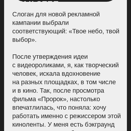
в полной темноте.
Образ героя, который мы получили
в итоге был не совсем таким,
каким мы его задумывали, но это
лучше, чем просто отменить
съемки, когда уже полностью
собрана и оплачена вся команда.
После съемок имиджевого
ролика про капитана,