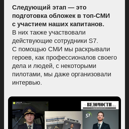
во время прогулки на Патриарших
прудах. Наша сотрудница рассказала
о новой форме. Это видео хорошо
разошлось в интернете, и мы получили
дополнительный бесплатный охват
Финалом рекламной кампании стал
грандиозный модный показ в Сочи
в рамках модного фестиваля
Ксении Собчак.
В показе также участвовали не модели,
а реальные бортпроводники S7. Для
этого ребята предварительно
репетировали и учились ходить
по подиуму