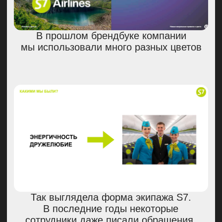
для беспокойств нет: запчасти есть,
чинить самолеты мы умеем, у S7
большие сервисные центры, где
работают квалифицированные
сотрудники. И в новом концепте
мы хотели донести нашу новую
миссию — обеспечить пассажирам
спокойствие, контроль и комфорт
на высшем уровне.
Мы провели ребрендинг всего за три
месяца — это очень быстро для такой
большой компании как S7