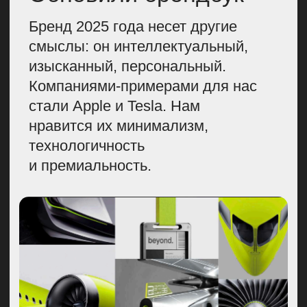
Теперь на логотипе S7 — рассветный
блик вокруг планеты Земля
Продумали
рекламную кампанию
К обновленному бренду S7
мы запланировали масштабную
рекламную кампанию. С ней
мы хотели вновь громко заявить
о себе. В итоге остановились
на идее с имиджевыми
видеороликами, которые будут
доносить до аудитории главное
сообщение: быть
профессионалом — сложно.