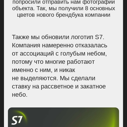
снимал молодой режиссер, а во-
вторых, что у него в портфолио
точно есть рекламные ролики.
Я оказалась права: Феликс Умаров
в прошлом рекламный режиссер.
Когда я связалась с ним
по сотрудничеству, он согласился
не сразу, но мне удалось его
уговорить, и мы начали работу.
Запустили
видеопродакшен
Для создания имиджевых
роликов мы выделили три
основных героя, которые
обеспечивают комфорт
и безопасность в небе — это
пилоты, авиатехники, которые