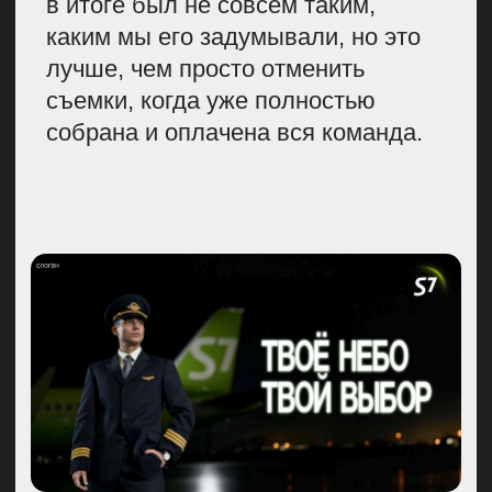
сложный момент готов
среагировать и вывести 200
человек на улицу из самолета,
если вдруг что-то случится.
Поэтому форма на них должна
быть не только красивая,
но и удобная.
По нашей задумке
бортпроводники должны
танцевать в кадре, поэтому для
съемок ролика мы провели
кастинг и выбрали самых
танцующих сотрудников.