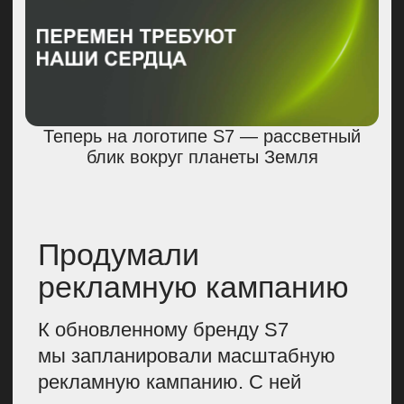
обслуживают самолеты перед
вылетом, и бортпроводники.
В каждом ролике нам важно было
показать путь героя, историю
о преодолении и становлении
профессионала. С помощью
видео мы хотели донести
до аудитории, что у нас работают
лучшие мастера своего дела.
Мы хотели показать, что для
сотрудников S7 небо — не просто
работа, не просто профессия,