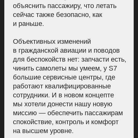
изысканный минимализм — в словах,
в деталях, в эмоциях, в эстетике
В новом брендбуке в 2 раза
сократилось количество основных
элементов и цветов. Причем, эти
цвета мы в прямом смысле слова
взяли из космоса. Получилось так:
команда увидела новость о том, что
на Землю упал обломок из космоса.
По пути он окислился, немного
сгорел, но сам по себе был все
равно очень красивым. И мы как
футуристичная и технологичная
компания решили взять за основу
цвета этого осколка.