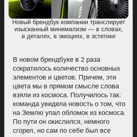
Но S7 — профессионал своего
дела. Поэтому мы отвечаем
за себя, как и за своих пассажиров
и относимся к гостям борта, также,
как и к себе.
БЫТЬ
ПРОФЕССИОНАЛОМ —
СЛОЖНО. НО S7 —
ПРОФЕССИОНАЛ
СВОЕГО ДЕЛА.
ПОЭТОМУ
МЫ ОТВЕЧАЕМ
ЗА СЕБЯ, КАК
И ЗА СВОИХ
ПАССАЖИРОВ.