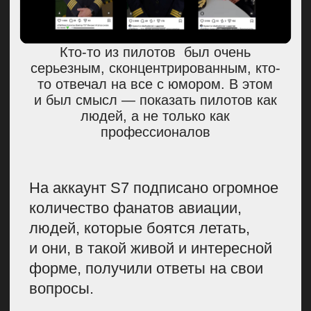
и капитаном решили пойти
позавтракать. Конечно, люди
в форме сразу привлекли
внимание прохожих
и интервьюеров. Многие
подходили к ним
сфотографироваться
и пообщаться. Такая активность
привлекла внимание к бренду
и подогрела интерес аудитории.
Один из популярных блогеров взял
интервью у нашей бортпроводницы