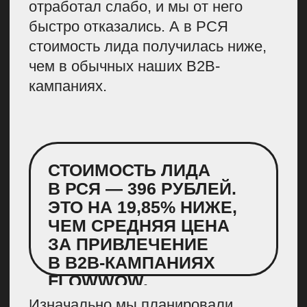
мы решили показать, что пионы —
это не просто рядовой цветок,
а в некотором роде произведение
искусства. Для этого решили
создать эксклюзивную коллекцию
одежды с использованием
искусственных и живых цветов.
А после провести модный показ,
чтобы ее представить.
В целях мы отразили сразу несколько
позиционирований Flowwow: как B2C-
сервиса, а также как маркетплейса
локальных брендов. Мы планировали,
что вся коллекция для показа будет