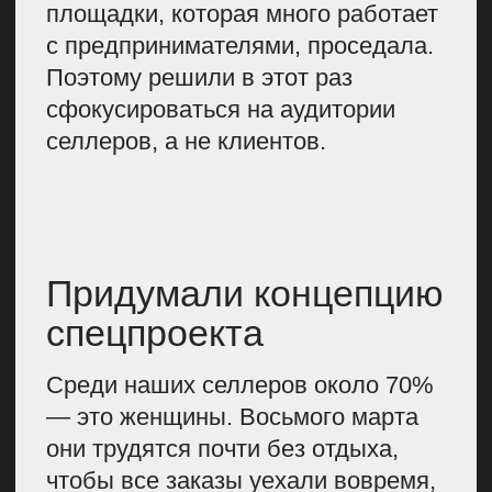
Для работы над спецпроектом
мы всегда создаем рабочую группу
и выделяем главного
ответственного, который должен
быть в курсе всего: бюджета,
подрядчиков, проблем отдельных
членов группы. В этот раз такой
человек был в моей команде,
потому что изначально идея была
наша. Общий бюджет проекта —
чуть более 1,5 млн рублей.
Провели
исследования
Начать работу мы решили
с анализа, чтобы лучше понять,
какие есть проблемы в женском
предпринимательстве. Для
проведения исследований