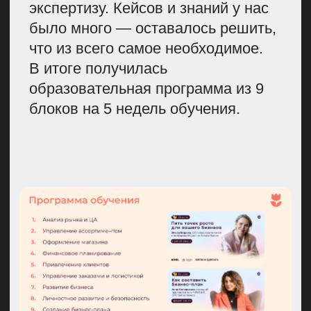
затрагивать ту или иную тему.
Допустимо ли касаться страхов
и негатива — это не совсем
созвучно нашему tone of voice.
В итоге мы решили, что даже
неклассические для бренда
смыслы про переживания
и сомнения могут подружиться
с ним именно в таком продукте.
И они попали в хорошем
смысле в боли аудитории,
вызвали ее на честный
разговор.
При выборе партнеров
ориентируйтесь на целевую
аудиторию и глубину
экспертизы.
Многие ищут
больших именитых ребят, чтобы
вместе красиво смотреться
в инфополе, усиливать друг
друга. Это хорошо, но важно