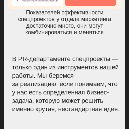
Придумали концепцию
спецпроекта
Среди наших селлеров около 70%
— это женщины. Восьмого марта
они трудятся почти без отдыха,
чтобы все заказы уехали вовремя,
красивыми и свежими. Мы изучили
ситуацию с женским
предпринимательством в России
в целом и получили интересные
данные.
ОКАЗАЛОСЬ, ЧТО:
ИЗ ВСЕХ
ПРЕДПРИНИМАТЕЛЕЙ
В РОССИИ 41,4% —
ЖЕНЩИНЫ
, ЭТО 6,5 МЛН