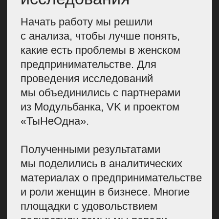
В B2B-КАМПАНИЯХ
FLOWWOW.
Изначально мы планировали
привлечь 500 участниц, но в итоге
получили в 9 раз больше — 4 590
заявок. Также мы получили более
150 публикаций с упоминанием
проекта, и, что важно, негатива
среди них не было.
Образовательные эфиры в сумме
набрали 33 000 просмотров.
Но мы сделали вывод, что
вебинары не обязательно
организовывать онлайн: людям
зачастую удобнее смотреть видео
в записи в свободное время.
Поэтому в подобных проектах
можно смело готовить контент
заранее.