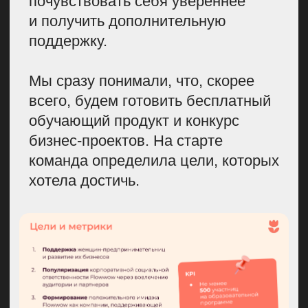
с опытом в смежных сферах:
финансах, продвижении в соцсетях,
масштабировании бизнеса. Ими
стали VK, Нескучные финансы,
НИУ ВШЭ, Фонд поддержки
социальных проектов, Альфа-Курс,
W2W Match и проект «ТыНеОдна».
Когда мы приступили к разработке
программы курса, то стало понятно,
что нам нужен еще и методист,
который поможет структурировать
экспертизу. Кейсов и знаний у нас
было много — оставалось решить,
что из всего самое необходимое.
В итоге получилась
образовательная программа из 9
блоков на 5 недель обучения.