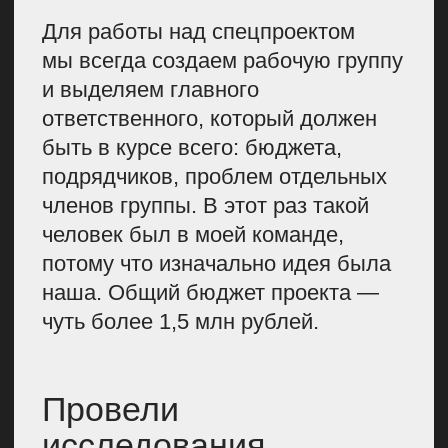
многие каналы и СМИ написали
о нем бесплатно. Думаю, что видео
так откликнулось, потому что в нем
мы смогли попасть в боль
аудитории.
Также мы запустили рекламную
кампанию в РСЯ и в поиске
Яндекса. Последний вариант
отработал слабо, и мы от него
быстро отказались. А в РСЯ
стоимость лида получилась ниже,
чем в обычных наших B2B-
кампаниях.
СТОИМОСТЬ ЛИДА
В РСЯ — 396 РУБЛЕЙ.
ЭТО НА 19,85% НИЖЕ,
ЧЕМ СРЕДНЯЯ ЦЕНА
ЗА ПРИВЛЕЧЕНИЕ