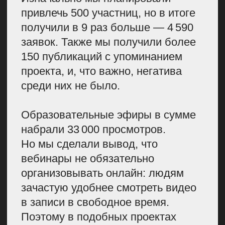
создана вручную
В рабочую группу по проекту вошли
5 отделов: команда спецпроектов,
PR, SMM, дизайн и отдел
партнерских интеграций. Модным
партнером стала Британская
высшая школа дизайна (часть
Universal University).
Подготовили
и отправили вау-
приглашения
Дьявол всегда кроется в деталях
(в хорошем смысле), поэтому
мы начали с креативных
приглашений. Это крайне важно
для офлайн-мероприятий,
особенно если выходите на новую