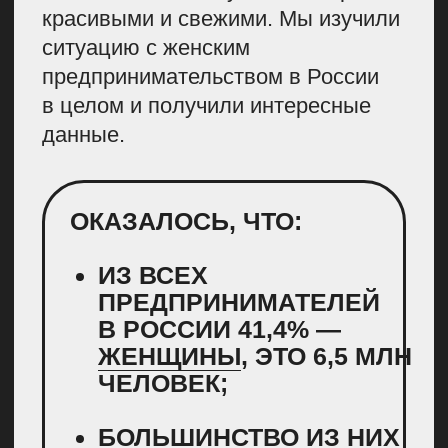
мы объединились с партнерами
из Модульбанка, VK и проектом
«ТыНеОдна».
Полученными результатами
мы поделились в аналитических
материалах о предпринимательстве
и роли женщин в бизнесе. Многие
площадки с удовольствием
подхватили темы: мы попали
в федеральные и региональные
медиа, бизнес- и лайфстайл-
издания.