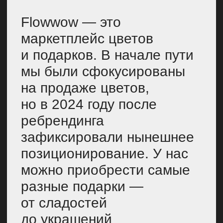
У Flowwow несколько
позиционирований (и,
следовательно, целевых
аудиторий, с которыми
мы коммуницируем). Вот
ключевые:
Крупный е-commerce-
игрок.
Мы нишевый
маркетплейс, но в своей
сфере —
лидеры
.