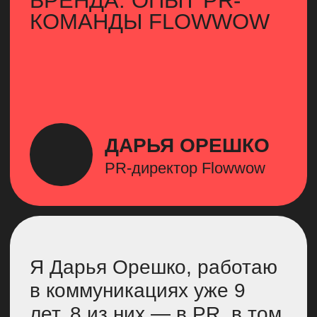
ДАРЬЯ ОРЕШКО
PR-директор Flowwow
Я Дарья Орешко, работаю
в коммуникациях уже 9
лет, 8 из них — в PR, в том
числе в IT и е-com.
Главная задача, которой
я занимаюсь
во Flowwow, —
комплексное управление
репутацией компании.