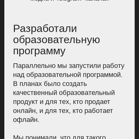
5 победительниц получили призы
от Flowwow и партнеров. Это были
консультации от экспертов, сниженная
комиссия на несколько месяцев, мерч
и другие полезные подарки
На этом мы не остановились
и решили: поскольку одна из задач
нашего спецпроекта — вдохновлять
женщин, то будет круто пригласить
известную предпринимательницу,
которая могла бы поделиться
своим опытом и дать полезные
рекомендации. Такой героиней
стала Ирена Понарошку. Ранее
мы с ней уже работали: делали
интеграции, которые показали
хорошие результаты. К тому же
Ирена подходит нашему бренду