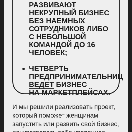
Всего мы получили более 50
некоммерческих выходов в крупных
медиа и Telegram- каналах
Разработали
образовательную
программу
Параллельно мы запустили работу
над образовательной программой.
В планах было создать
качественный образовательный
продукт и для тех, кто продает
онлайн, и для тех, кто работает
офлайн.
Мы понимали, что для такого
масштабного проекта нашей
экспертизы будет недостаточно,
поэтому привлекли партнеров