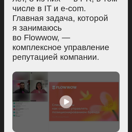
Flowwow — это
маркетплейс цветов
и подарков. В начале пути
мы были сфокусированы
на продаже цветов,
но в 2024 году после
ребрендинга
зафиксировали нынешнее
позиционирование. У нас
можно приобрести самые
разные подарки —
от сладостей
до украшений
и сертификатов.