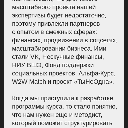
по ценностям. Мы не ошиблись:
звездный эфир набрал более 70
000 просмотров. Аудитория была
очень вовлечена, активно задавала
вопросы и участвовала
в обсуждении.
Сделали выводы
по итогам
спецпроекта
Выводов много, но остановлюсь
на основных.
Не бойтесь касаться
стереотипов.
Когда
мы работали над роликом про
музей женских сомнений,
то много обсуждали, нужно ли