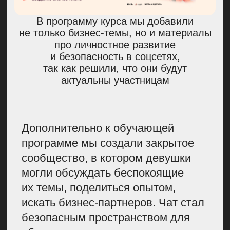
в первую очередь обращать
внимание на ценности бренда
и его целевую аудиторию. Даже
если потенциальный партнер
меньше вас, не такой
известный, но работает
с людьми, которые для вашей
компании интересны,
то не списывайте его со счетов.
У вас может получиться
качественное плодотворное
партнерство. У нас так было
с W2W Match.
Заранее продумайте
инструменты вовлечения.
По
статистике
, только 12% людей,
которые приходят
на бесплатные курсы, смотрят
их до конца. И такую же картину
мы наблюдали у нас по участию
в прямых эфирах: людей на них