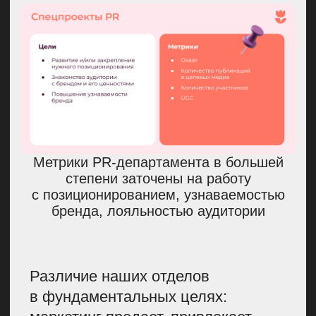
ЧЕЛОВЕК;
БОЛЬШИНСТВО ИЗ НИХ
РАЗВИВАЮТ
НЕКРУПНЫЙ БИЗНЕС
БЕЗ НАЕМНЫХ
СОТРУДНИКОВ ЛИБО
С НЕБОЛЬШОЙ
КОМАНДОЙ ДО 16
ЧЕЛОВЕК;
ЧЕТВЕРТЬ
ПРЕДПРИНИМАТЕЛЬНИЦ
ВЕДЕТ
БИЗНЕС
НА МАРКЕТПЛЕЙСАХ.
И мы решили реализовать проект,
который поможет женщинам
запустить или развить свой бизнес,
почувствовать себя увереннее
и получить дополнительную
поддержку.