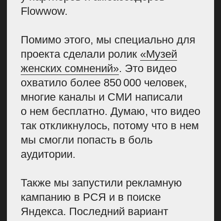
расскажу, — это «Пионовый
показ». Если сравнить его
и «Её дело», можно увидеть, как
по-разному может выглядеть
один и тот же бренд в разных
проектах.
Продумали идею
и поставили KPI
С мая по июль цены на пионы
снижаются. Их продают везде:
на рынках, в модных салонах,
в цветочных магазинах, у метро.
Этот цветок начинает
восприниматься как массовый
продукт.
В это время мы запускаем наш
большой омниканальный проект
«Пиономания». В прошлом году