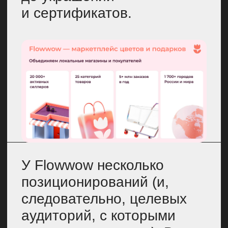
IT-компания
с продуктовым
подходом.
У нас 5
собственных продуктов,
в том числе приложение
для селлеров и ERP-
система Hoog.
Сервис с классными
товарами,
с помощью
которых каждый может
легко радовать близких,
друзей, коллег и себя.
Удобный инструмент
для развития бизнеса.
Селлерам мы помогаем
выйти на новую
КТО РАБОТАЕТ
аудиторию.