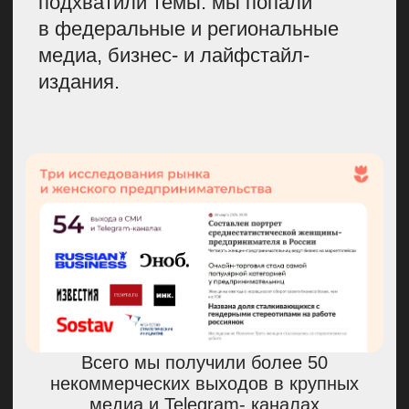
Запустили конкурс
бизнес-проектов
и организовали эфир
со звездой
Финальный этап спецпроекта
«Её дело» — это конкурс бизнес-
проектов. Мы определили для себя
3 главных номинации: в них подали
47 заявок, из которых мы отобрали
25 полуфиналисток. Они защищали
свои работы перед жюри,
а те давали им обратную связь.