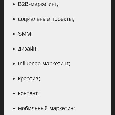
обмена опытом для всех участниц,
а нам помогал собирать обратную
связь.
Запустили
рекламную кампанию
и привлекли тысячи
участниц
Для продвижения проекта
мы использовали понятный для
нас формат анонсирования
в федеральных и региональных
медиа, а также в Telegram-каналах
у партнеров и амбассадоров
Flowwow.
Помимо этого, мы специально для
проекта сделали ролик
«Музей
женских сомнений»
. Это видео
охватило более 850 000 человек,