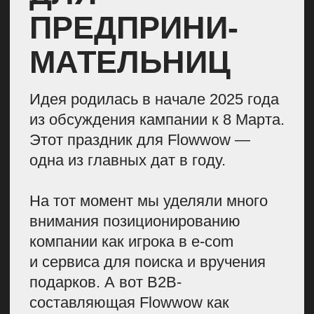
и группа тоже собралась
немаленькая. Над проектом
работали 9 команд:
PR;
B2B-маркетинг;
социальные проекты;
SMM;
дизайн;
Influence-маркетинг;
креатив;
контент;
мобильный маркетинг.